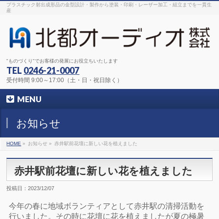
プラスチック射出成形品の金型設計・製作から塗装・印刷・レーザー加工・組立までを一貫生
産
"ものづくり"でお客様の発展にお役立ちいたします
TEL
0246-21-0007
受付時間 9:00～17:00（土・日・祝日除く）
MENU
お知らせ
HOME
»
お知らせ »
赤井駅前花壇に新しい花を植えました
赤井駅前花壇に新しい花を植えました
投稿日：2023/12/07
今年の春に地域ボランティアとして赤井駅の清掃活動を
行いました。その時に花壇に花を植えましたが夏の極暑