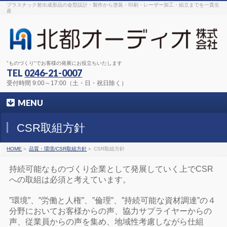
プラスチック射出成形品の金型設計・製作から塗装・印刷・レーザー加工・組立までを一貫生
産
"ものづくり"でお客様の発展にお役立ちいたします
TEL
0246-21-0007
受付時間 9:00～17:00（土・日・祝日除く）
MENU
CSR取組方針
HOME
»
品質・環境/CSR取組方針
»
CSR取組方針
持続可能なものづくり企業として発展していく上でCSR
への取組は必須と考えています。
”環境”、”労働と人権”、”倫理”、”持続可能な資材調達”の４
分野においてお客様からの声、協力サプライヤーからの
声、従業員からの声を集め、地域性考慮しながら仕組