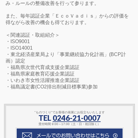
み・ルールの整備改善を行って参ります。
また、毎年認証企業「ＥｃｏＶａｄｉｓ」からの評価を
得ながら改善の機会も得ております。
＜関連認証・取組紹介＞
・ISO9001
・ISO14001
・東北経済産業局より「事業継続協力化計画」(BCP計
画）認定
・福島県次世代育成支援企業認証
・福島県家庭教育応援企業認証
・いわき市女性活躍推進企業認証
・福島議定書(CO2排出削減目標事業)参加
"ものづくり"でお客様の発展にお役立ちいたします
TEL
0246-21-0007
受付時間 9:00～17:00（土・日・祝日除く）